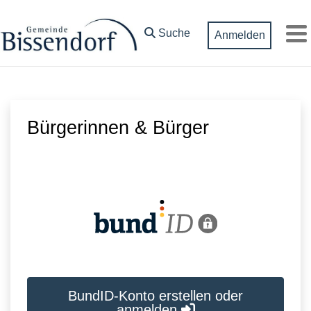
Zum Hauptinhalt springen
Suche
Anmelden
M
Bürgerinnen & Bürger
BundID-Konto erstellen oder
anmelden