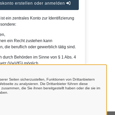
konto erstellen oder anmelden
t ein zentrales Konto zur Identifizierung
esondere:
en,
nen ein Recht zustehen kann
, die beruflich oder gewerblich tätig sind.
h durch Behörden im Sinne von § 1 Abs. 4
etz (VwVfG) möglich.
erer Seiten sicherzustellen, Funktionen von Drittanbietern
ebseite zu analysieren. Die Drittanbieter führen diese
 zusammen, die Sie ihnen bereitgestellt haben oder die sie im
aben.