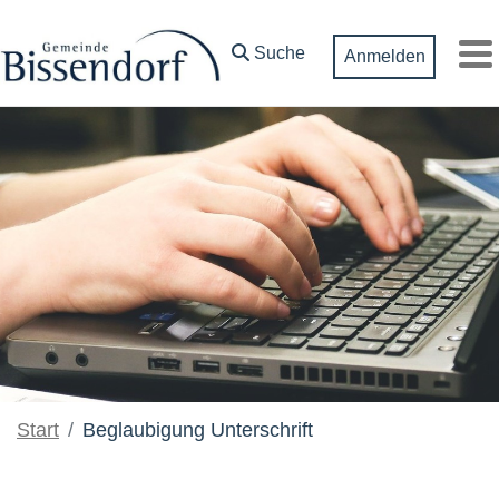
Zum Hauptinhalt springen
Suche
Anmelden
M
Start
Beglaubigung Unterschrift